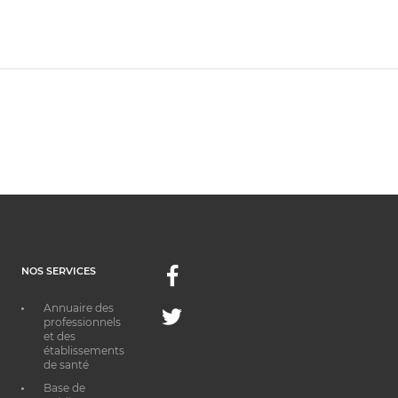
NOS SERVICES
Facebook
Annuaire des
Twitter
professionnels
et des
établissements
de santé
Base de