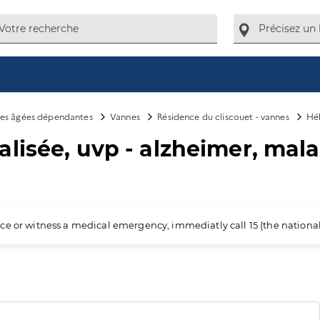
es âgées dépendantes
Vannes
Résidence du cliscouet - vannes
Héb
lisée, uvp - alzheimer, mal
ience or witness a medical emergency, immediatly call 15 (the nation