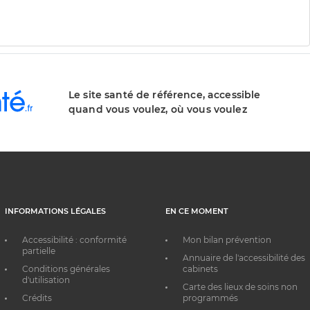
Le site santé de référence, accessible
quand vous voulez, où vous voulez
INFORMATIONS LÉGALES
EN CE MOMENT
Accessibilité : conformité
Mon bilan prévention
partielle
Annuaire de l'accessibilité des
Conditions générales
cabinets
d'utilisation
Carte des lieux de soins non
Crédits
programmés