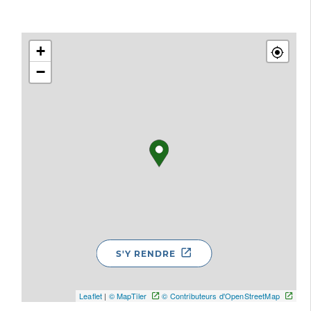
+
−
S'Y RENDRE
Leaflet
|
© MapTiler
© Contributeurs d'OpenStreetMap