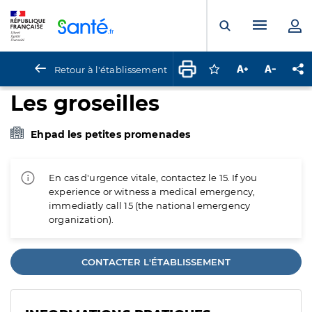
Panneau de gestion des cookies
Menu pr
Ouvrir la rech
Retour à l'établissement
Connectez-vous pour
Augmenter la t
Diminuer 
Pa
Les groseilles
Ehpad les petites promenades
En cas d'urgence vitale, contactez le 15. If you
experience or witness a medical emergency,
immediatly call 15 (the national emergency
organization).
CONTACTER L'ÉTABLISSEMENT