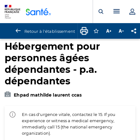
Panneau de gestion des cookies
Menu pr
Ouvrir la rech
Retour à l'établissement
Connectez-vous pour
Augmenter la t
Diminuer 
Pa
Hébergement pour
personnes âgées
dépendantes - p.a.
dépendantes
Ehpad mathilde laurent ccas
En cas d'urgence vitale, contactez le 15. If you
experience or witness a medical emergency,
immediatly call 15 (the national emergency
organization).