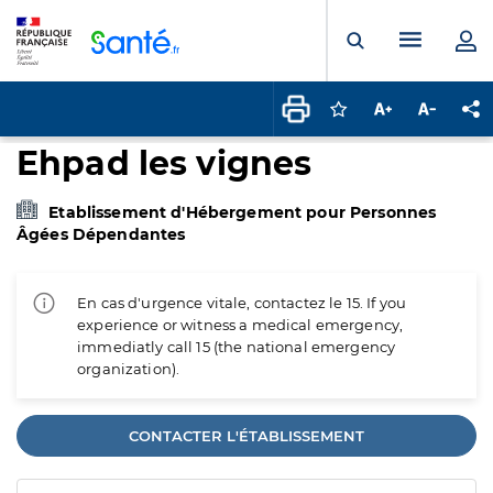
Panneau de gestion des cookies
Menu pr
Ouvrir la rech
Connectez-vous pour
Augmenter la t
Diminuer 
Pa
Ehpad les vignes
Etablissement d'Hébergement pour Personnes
Âgées Dépendantes
En cas d'urgence vitale, contactez le 15. If you
experience or witness a medical emergency,
immediatly call 15 (the national emergency
organization).
CONTACTER L'ÉTABLISSEMENT