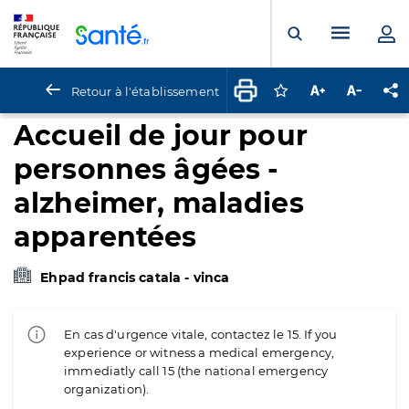
Panneau de gestion des cookies
Menu pr
Ouvrir la rech
Retour à l'établissement
Connectez-vous pour
Augmenter la t
Diminuer 
Pa
Accueil de jour pour
personnes âgées -
alzheimer, maladies
apparentées
Ehpad francis catala - vinca
En cas d'urgence vitale, contactez le 15. If you
experience or witness a medical emergency,
immediatly call 15 (the national emergency
organization).