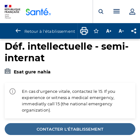
Panneau de gestion des cookies
Menu pr
Ouvrir la rech
Retour à l'établissement
Connectez-vous pour
Augmenter la t
Diminuer 
Pa
Déf. intellectuelle - semi-
internat
Esat gure nahia
En cas d'urgence vitale, contactez le 15. If you
experience or witness a medical emergency,
immediatly call 15 (the national emergency
organization).
CONTACTER L'ÉTABLISSEMENT