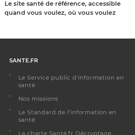
Le site santé de référence, accessible
quand vous voulez, où vous voulez
SANTE.FR
Le Service public d'information en
santé
Nos missions
Le Standard de l’information en
santé
La charte Santé.fr Décryptage