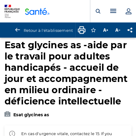
Panneau de gestion des cookies
Menu pr
Ouvrir la rech
Retour à l'établissement
Connectez-vous pour
Augmenter la t
Diminuer 
Pa
Esat glycines as -aide par
le travail pour adultes
handicapés - accueil de
jour et accompagnement
en milieu ordinaire -
déficience intellectuelle
Esat glycines as
En cas d'urgence vitale, contactez le 15. If you