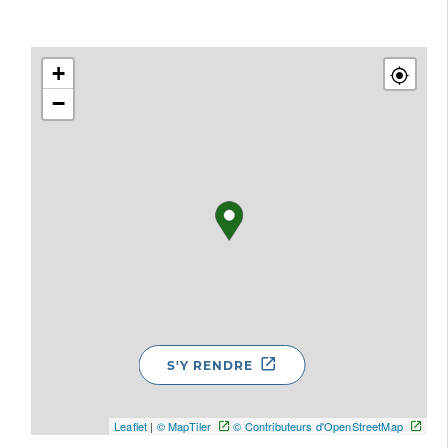
+
−
S'Y RENDRE
Leaflet
|
© MapTiler
© Contributeurs d'OpenStreetMap