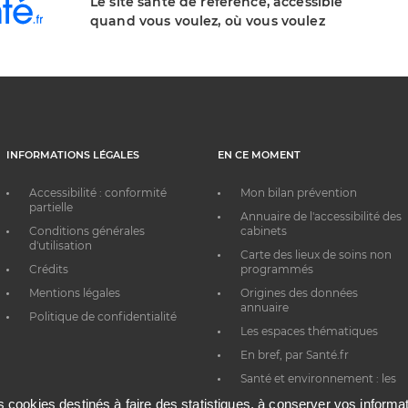
Le site santé de référence, accessible
quand vous voulez, où vous voulez
INFORMATIONS LÉGALES
EN CE MOMENT
Accessibilité : conformité
Mon bilan prévention
partielle
Annuaire de l'accessibilité des
Conditions générales
cabinets
d'utilisation
Carte des lieux de soins non
Crédits
programmés
Mentions légales
Origines des données
annuaire
Politique de confidentialité
Les espaces thématiques
En bref, par Santé.fr
Santé et environnement : les
bons réflexes au quotidien
es cookies destinés à faire des statistiques, à conserver vos inform