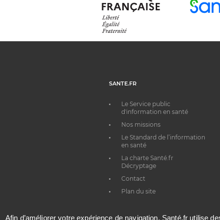
SANTE.FR
Le Service public
d'information en santé
Nos missions
Le Standard de l’information
en santé
La charte Santé.fr
Décryptage
Contact
Plan du site
Afin d’améliorer votre expérience de navigation, Santé.fr utilise d