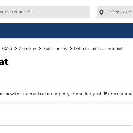
l (ESAT)
Aubusson
Esat les meris
Déf. intellectuelle - externat
at
ience or witness a medical emergency, immediatly call 15 (the nation