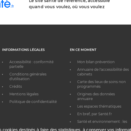
Le site santé de référence, accessible
quand vous voulez, où vous voulez
INFORMATIONS LÉGALES
EN CE MOMENT
Accessibilité : conformité
Mon bilan prévention
partielle
Annuaire de l'accessibilité des
Conditions générales
cabinets
d'utilisation
Carte des lieux de soins non
Crédits
programmés
Mentions légales
Origines des données
annuaire
Politique de confidentialité
Les espaces thématiques
En bref, par Santé.fr
Santé et environnement : les
bons réflexes au quotidien
es cookies destinés à faire des statistiques, à conserver vos inform