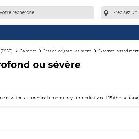
l (ESAT)
Calmont
Esat de ceignac - calmont
Externat- retard ment
rofond ou sévère
ience or witness a medical emergency, immediatly call 15 (the nation