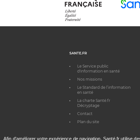
SANTE.FR
Le Service public
d'information en santé
Nos missions
Le Standard de l’information
en santé
La charte Santé.fr
Décryptage
Contact
Plan du site
Afin d’améliorer votre expérience de navigation, Santé.fr utilise d