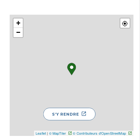
+
−
S'Y RENDRE
Leaflet
|
© MapTiler
© Contributeurs d'OpenStreetMap