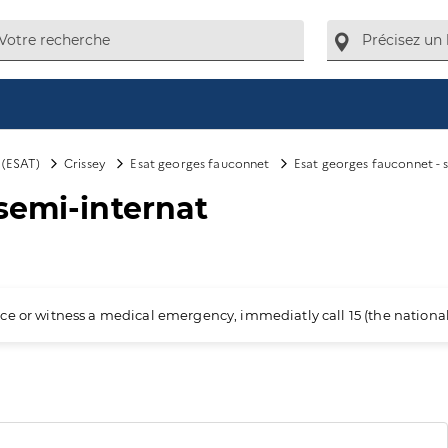
l (ESAT)
Crissey
Esat georges fauconnet
Esat georges fauconnet - 
semi-internat
ience or witness a medical emergency, immediatly call 15 (the nation