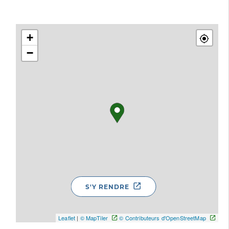
+
−
S'Y RENDRE
Leaflet
|
© MapTiler
© Contributeurs d'OpenStreetMap