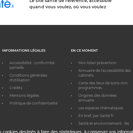
Le site santé de référence, accessible
quand vous voulez, où vous voulez
INFORMATIONS LÉGALES
EN CE MOMENT
Accessibilité : conformité
Mon bilan prévention
partielle
Annuaire de l'accessibilité des
Conditions générales
cabinets
d'utilisation
Carte des lieux de soins non
Crédits
programmés
Mentions légales
Origines des données
annuaire
Politique de confidentialité
Les espaces thématiques
En bref, par Santé.fr
Santé et environnement : les
bons réflexes au quotidien
es cookies destinés à faire des statistiques, à conserver vos inform