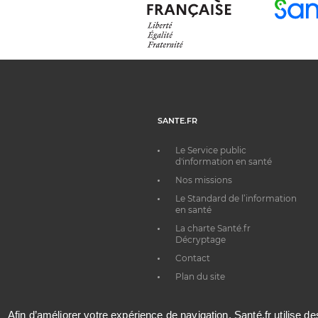
SANTE.FR
Le Service public
d'information en santé
Nos missions
Le Standard de l’information
en santé
La charte Santé.fr
Décryptage
Contact
Plan du site
Afin d’améliorer votre expérience de navigation, Santé.fr utilise d