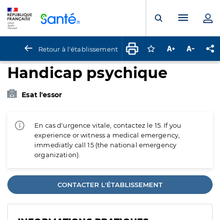
Panneau de gestion des cookies
Menu pr
Ouvrir la rech
Retour à l'établissement
Connectez-vous pour
Augmenter la t
Diminuer 
Pa
Handicap psychique
Esat l'essor
En cas d'urgence vitale, contactez le 15. If you
experience or witness a medical emergency,
immediatly call 15 (the national emergency
organization).
CONTACTER L'ÉTABLISSEMENT