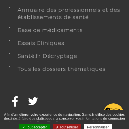
Annuaire des professionnels et des
établissements de santé
Base de médicaments
Essais Cliniques
Santé.fr Décryptage
Tous les dossiers thématiques
Facebook
Twitter
G
Afin d’améliorer votre expérience de navigation, Santé.fr utilise des cookies
destinés à faire des statistiques, à conserver vos informations de connexion
ou à adapter les fonctionnalités. Pour en savoir plus sur la finalité précise de
ces cookies, nous vous invitons à prendre connaissance de la politique de
Tout accepter
Tout refuser
Personnaliser