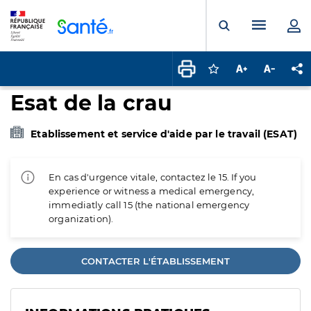
Panneau de gestion des cookies
Menu pr
Ouvrir la rech
Connectez-vous pour
Augmenter la t
Diminuer 
Pa
Esat de la crau
Etablissement et service d'aide par le travail (ESAT)
En cas d'urgence vitale, contactez le 15. If you
experience or witness a medical emergency,
immediatly call 15 (the national emergency
organization).
CONTACTER L'ÉTABLISSEMENT