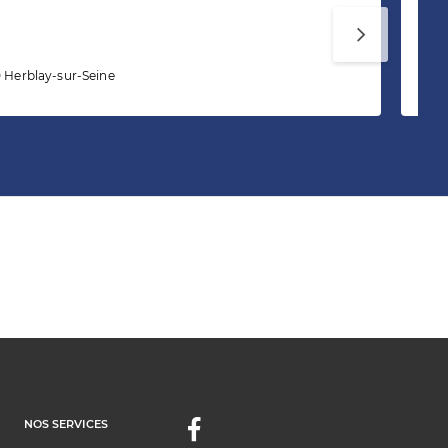
Mé
0 Herblay-sur-Seine
Ro
NOS SERVICES
Facebook