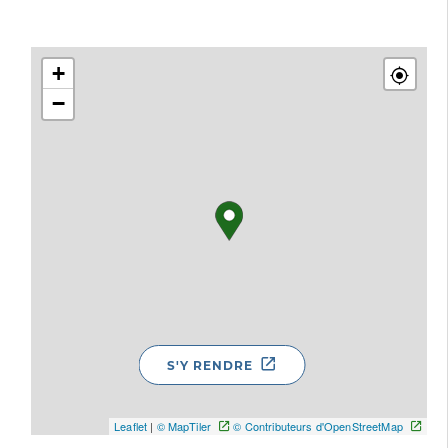
+
−
S'Y RENDRE
Leaflet
|
© MapTiler
© Contributeurs d'OpenStreetMap