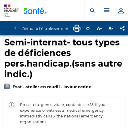
Panneau de gestion des cookies
Menu pr
Ouvrir la rech
Retour à l'établissement
Connectez-vous pour
Augmenter la t
Diminuer 
Pa
Semi-internat- tous types
de déficiences
pers.handicap.(sans autre
indic.)
Esat - atelier en roudil - lavaur cedex
En cas d'urgence vitale, contactez le 15. If you
experience or witness a medical emergency,
immediatly call 15 (the national emergency
organization).