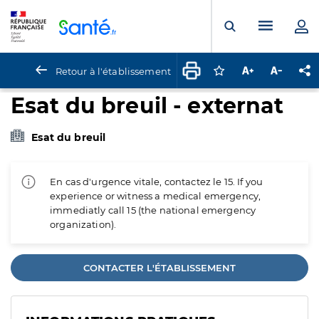
Panneau de gestion des cookies
Menu pr
Ouvrir la rech
Retour à l'établissement
Connectez-vous pour
Augmenter la t
Diminuer 
Pa
Esat du breuil - externat
Esat du breuil
En cas d'urgence vitale, contactez le 15. If you
experience or witness a medical emergency,
immediatly call 15 (the national emergency
organization).
CONTACTER L'ÉTABLISSEMENT