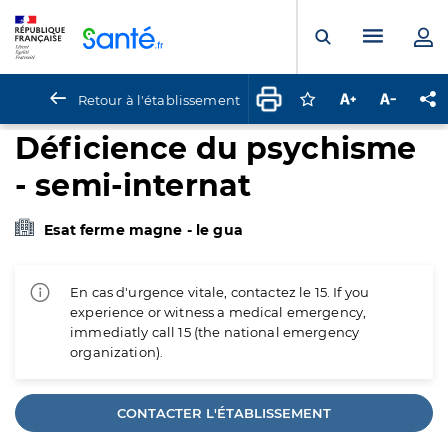
Panneau de gestion des cookies
Menu pr
Ouvrir la rech
Retour à l'établissement
Connectez-vous pour
Augmenter la t
Diminuer 
Pa
Déficience du psychisme
- semi-internat
Esat ferme magne - le gua
En cas d'urgence vitale, contactez le 15. If you
experience or witness a medical emergency,
immediatly call 15 (the national emergency
organization).
CONTACTER L'ÉTABLISSEMENT