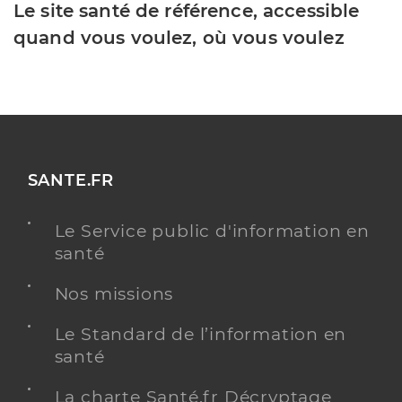
Le site santé de référence, accessible
quand vous voulez, où vous voulez
SANTE.FR
Le Service public d'information en
santé
Nos missions
Le Standard de l’information en
santé
La charte Santé.fr Décryptage