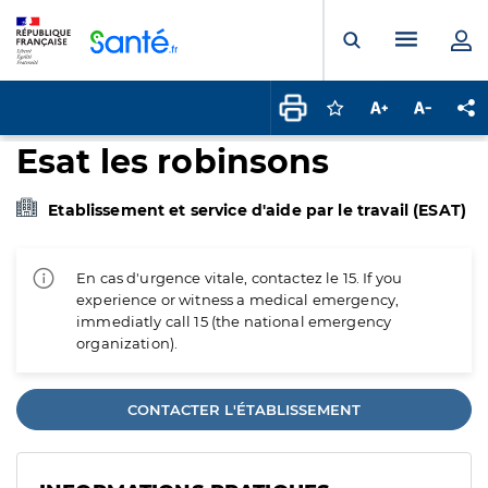
Panneau de gestion des cookies
Menu pr
Ouvrir la rech
Connectez-vous pour
Augmenter la t
Diminuer 
Pa
Esat les robinsons
Etablissement et service d'aide par le travail (ESAT)
En cas d'urgence vitale, contactez le 15. If you
experience or witness a medical emergency,
immediatly call 15 (the national emergency
organization).
CONTACTER L'ÉTABLISSEMENT