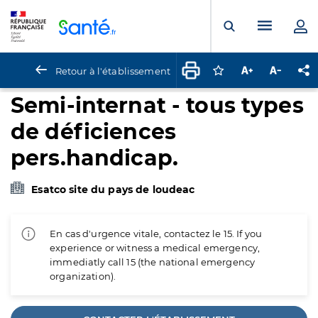
Panneau de gestion des cookies
Menu pr
Ouvrir la rech
Retour à l'établissement
Connectez-vous pour
Augmenter la t
Diminuer 
Pa
Semi-internat - tous types
de déficiences
pers.handicap.
Esatco site du pays de loudeac
En cas d'urgence vitale, contactez le 15. If you
experience or witness a medical emergency,
immediatly call 15 (the national emergency
organization).