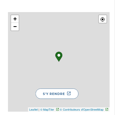
+
−
S'Y RENDRE
Leaflet
|
© MapTiler
© Contributeurs d'OpenStreetMap