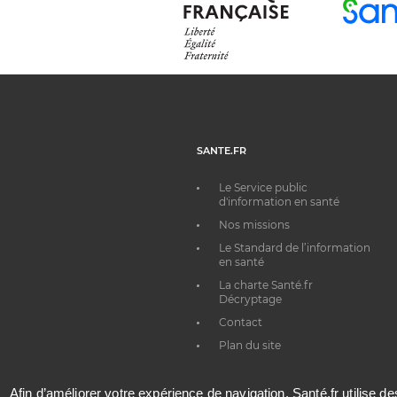
SANTE.FR
Le Service public
d'information en santé
Nos missions
Le Standard de l’information
en santé
La charte Santé.fr
Décryptage
Contact
Plan du site
Afin d’améliorer votre expérience de navigation, Santé.fr utilise d