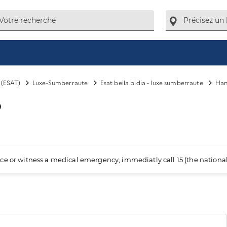
l (ESAT)
Luxe-Sumberraute
Esat beila bidia - luxe sumberraute
Han
o
ience or witness a medical emergency, immediatly call 15 (the nation