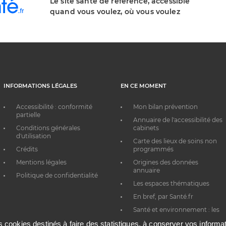
Le site santé de référence, accessible
quand vous voulez, où vous voulez
INFORMATIONS LÉGALES
EN CE MOMENT
Accessibilité : conformité
Mon bilan prévention
partielle
Annuaire de l'accessibilité des
Conditions générales
cabinets
d'utilisation
Carte des lieux de soins non
Crédits
programmés
Mentions légales
Origines des données
annuaire
Politique de confidentialité
Les espaces thématiques
En bref, par Santé.fr
Santé et environnement : les
bons réflexes au quotidien
es cookies destinés à faire des statistiques, à conserver vos inform