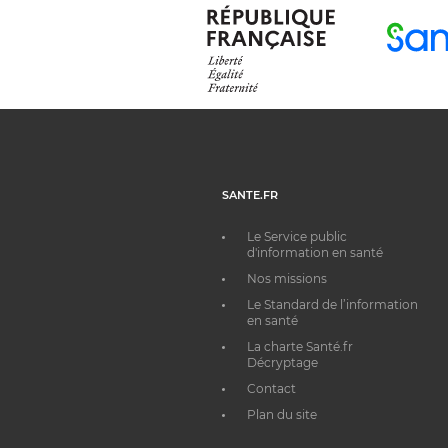
SANTE.FR
Le Service public
d'information en santé
Nos missions
Le Standard de l’information
en santé
La charte Santé.fr
Décryptage
Contact
Plan du site