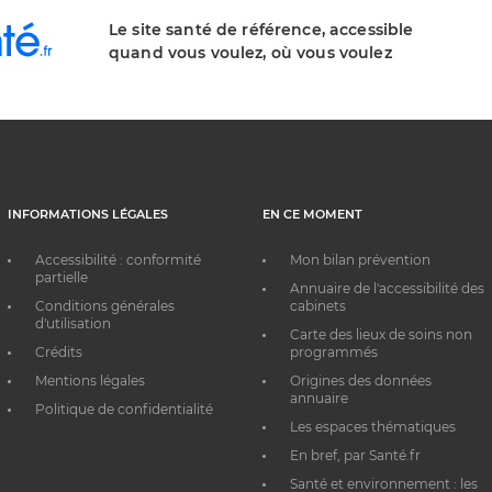
Le site santé de référence, accessible
quand vous voulez, où vous voulez
INFORMATIONS LÉGALES
EN CE MOMENT
Accessibilité : conformité
Mon bilan prévention
partielle
Annuaire de l'accessibilité des
Conditions générales
cabinets
d'utilisation
Carte des lieux de soins non
Crédits
programmés
Mentions légales
Origines des données
annuaire
Politique de confidentialité
Les espaces thématiques
En bref, par Santé.fr
Santé et environnement : les