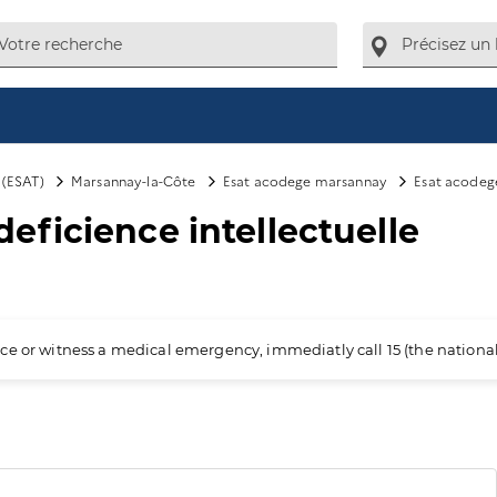
l (ESAT)
Marsannay-la-Côte
Esat acodege marsannay
Esat acodege
ficience intellectuelle
ience or witness a medical emergency, immediatly call 15 (the nation