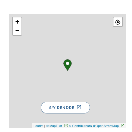
+
−
S'Y RENDRE
Leaflet
|
© MapTiler
© Contributeurs d'OpenStreetMap