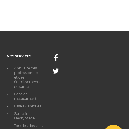
NOS SERVICES
Facebook
Annuaire des
Twitter
professionnels
et des
établissements
de santé
Base de
médicaments
Essais Cliniques
Santé.fr
Décryptage
Tous les dossiers