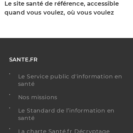
Le site santé de référence, accessible
quand vous voulez, où vous voulez
SANTE.FR
Le Service public d'information en
santé
Nos missions
Le Standard de l’information en
santé
La charte Santé.fr Décryptage