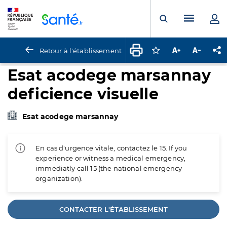
Panneau de gestion des cookies
Menu pr
Ouvrir la rech
Retour à l'établissement
Connectez-vous pour
Augmenter la t
Diminuer 
Pa
Esat acodege marsannay
deficience visuelle
Esat acodege marsannay
En cas d'urgence vitale, contactez le 15. If you
experience or witness a medical emergency,
immediatly call 15 (the national emergency
organization).
CONTACTER L'ÉTABLISSEMENT