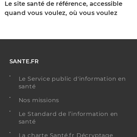
Le site santé de référence, accessible
quand vous voulez, où vous voulez
SANTE.FR
Le Service public d'information en
santé
Nos missions
Le Standard de l’information en
santé
La charte Santé.fr Décryptage