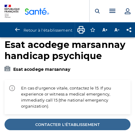
Panneau de gestion des cookies
Menu pr
Ouvrir la rech
Retour à l'établissement
Connectez-vous pour
Augmenter la t
Diminuer 
Pa
Esat acodege marsannay
handicap psychique
Esat acodege marsannay
En cas d'urgence vitale, contactez le 15. If you
experience or witness a medical emergency,
immediatly call 15 (the national emergency
organization).
CONTACTER L'ÉTABLISSEMENT