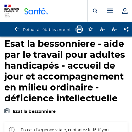
Panneau de gestion des cookies
Menu pr
Ouvrir la rech
Retour à l'établissement
Connectez-vous pour
Augmenter la t
Diminuer 
Pa
Esat la bessonniere - aide
par le travail pour adultes
handicapés - accueil de
jour et accompagnement
en milieu ordinaire -
déficience intellectuelle
Esat la bessonniere
En cas d'urgence vitale, contactez le 15. If you