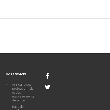
NOS SERVICES
Facebook
Annuaire des
Twitter
professionnels
et des
établissements
de santé
Base de