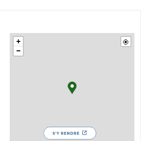
+
−
S'Y RENDRE