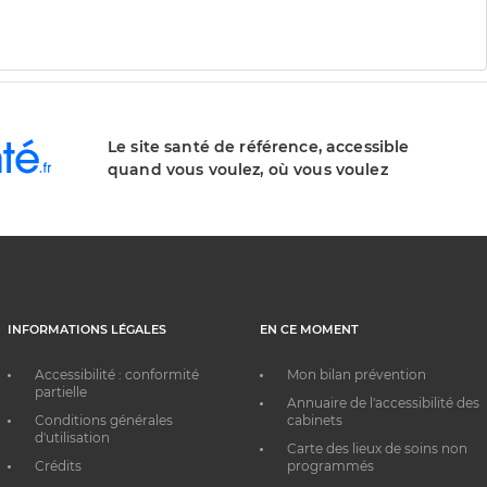
Le site santé de référence, accessible
quand vous voulez, où vous voulez
INFORMATIONS LÉGALES
EN CE MOMENT
Accessibilité : conformité
Mon bilan prévention
partielle
Annuaire de l'accessibilité des
Conditions générales
cabinets
d'utilisation
Carte des lieux de soins non
Crédits
programmés