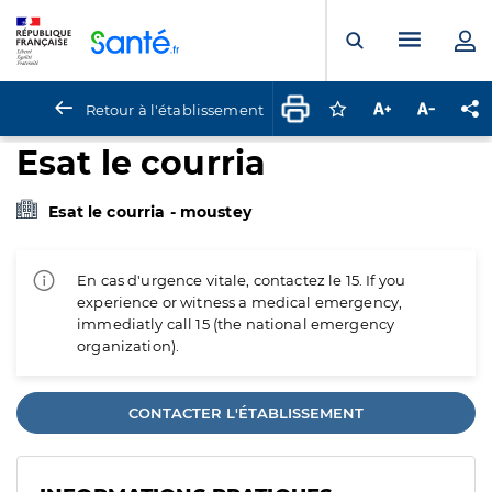
Panneau de gestion des cookies
Menu pr
Ouvrir la rech
Retour à l'établissement
Connectez-vous pour
Augmenter la t
Diminuer 
Pa
Esat le courria
Esat le courria - moustey
En cas d'urgence vitale, contactez le 15. If you
experience or witness a medical emergency,
immediatly call 15 (the national emergency
organization).
CONTACTER L'ÉTABLISSEMENT