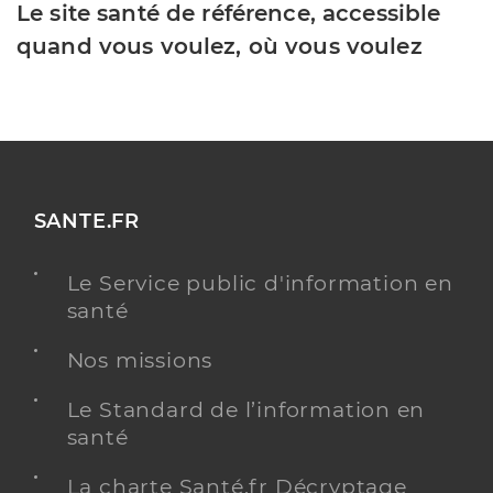
Le site santé de référence, accessible
quand vous voulez, où vous voulez
SANTE.FR
Le Service public d'information en
santé
Nos missions
Le Standard de l’information en
santé
La charte Santé.fr Décryptage