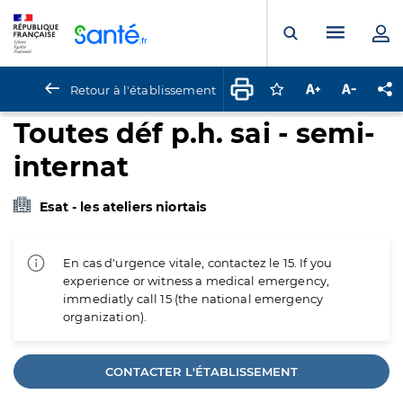
Panneau de gestion des cookies
Menu pr
Ouvrir la rech
Retour à l'établissement
Connectez-vous pour
Augmenter la t
Diminuer 
Pa
Toutes déf p.h. sai - semi-
internat
Esat - les ateliers niortais
En cas d'urgence vitale, contactez le 15. If you
experience or witness a medical emergency,
immediatly call 15 (the national emergency
organization).
CONTACTER L'ÉTABLISSEMENT