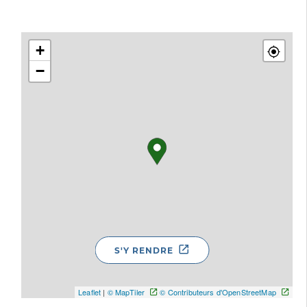
+
−
S'Y RENDRE
Leaflet
|
© MapTiler
© Contributeurs d'OpenStreetMap