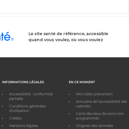
Le site santé de référence, accessible
quand vous voulez, où vous voulez
INFORMATIONS LÉGALES
EN CE MOMENT
Accessibilité : conformité
Mon bilan prévention
partielle
Annuaire de l'accessibilité des
Conditions générales
cabinets
d'utilisation
Carte des lieux de soins non
Crédits
programmés
Mentions légales
Origines des données