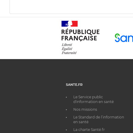
SANTE.FR
Le Service public
d'information en santé
Nos missions
Le Standard de l’information
en santé
La charte Santé.fr