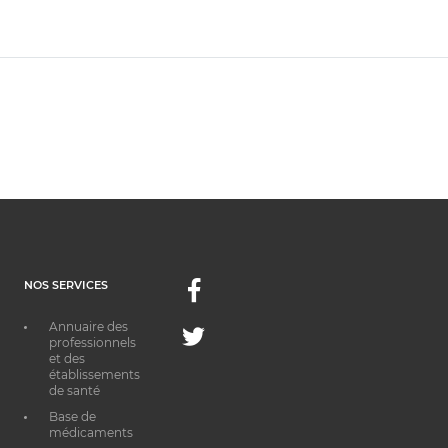
NOS SERVICES
Facebook
Annuaire des
Twitter
professionnels
et des
établissements
de santé
Base de
médicaments