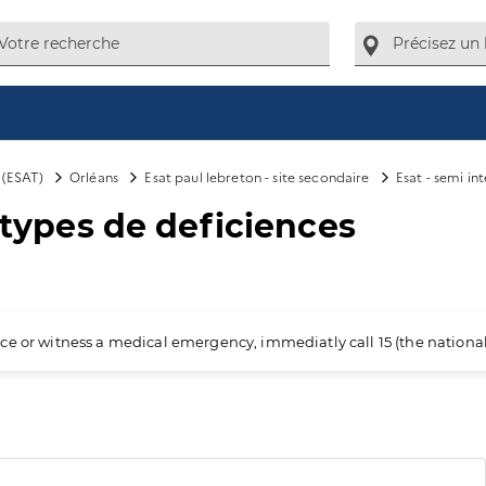
l (ESAT)
Orléans
Esat paul lebreton - site secondaire
Esat - semi in
s types de deficiences
ience or witness a medical emergency, immediatly call 15 (the nation