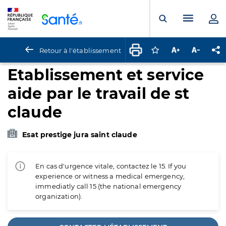
Panneau de gestion des cookies
Menu pr
Ouvrir la rech
Retour à l'établissement
Connectez-vous pour
Augmenter la t
Diminuer 
Pa
Etablissement et service
aide par le travail de st
claude
Esat prestige jura saint claude
En cas d'urgence vitale, contactez le 15. If you
experience or witness a medical emergency,
immediatly call 15 (the national emergency
organization).