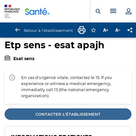
Panneau de gestion des cookies
Menu pr
Ouvrir la rech
Retour à l'établissement
Connectez-vous pour
Augmenter la t
Diminuer 
Pa
Etp sens - esat apajh
Esat sens
En cas d'urgence vitale, contactez le 15. If you
experience or witness a medical emergency,
immediatly call 15 (the national emergency
organization).
CONTACTER L'ÉTABLISSEMENT