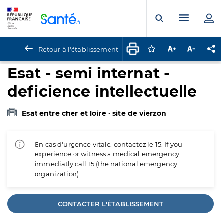
Panneau de gestion des cookies
Menu pr
Ouvrir la rech
Retour à l'établissement
Connectez-vous pour
Augmenter la t
Diminuer 
Pa
Esat - semi internat -
deficience intellectuelle
Esat entre cher et loire - site de vierzon
En cas d'urgence vitale, contactez le 15. If you
experience or witness a medical emergency,
immediatly call 15 (the national emergency
organization).
CONTACTER L'ÉTABLISSEMENT