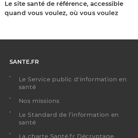
Le site santé de référence, accessible
quand vous voulez, où vous voulez
SANTE.FR
Le Service public d'information en
santé
Nos missions
Le Standard de l’information en
santé
La charte Santé.fr Décryptage