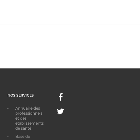
NOS SERVICES
Facebook
Annuaire des
Twitter
professionnels
et des
établissements
de santé
Base de