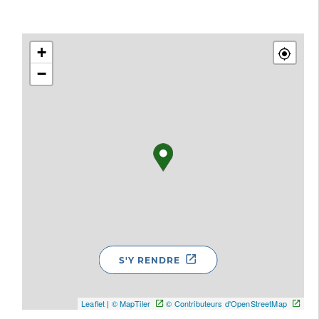
+
−
S'Y RENDRE
Leaflet
|
© MapTiler
© Contributeurs d'OpenStreetMap