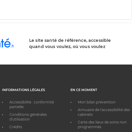
Le site santé de référence, accessible
quand vous voulez, où vous voulez
INFORMATIONS LÉGALES
EN CE MOMENT
Accessibilité : conformité
Mon bilan prévention
partielle
Annuaire de l'accessibilité des
Conditions générales
cabinets
d'utilisation
Carte des lieux de soins non
Crédits
programmés