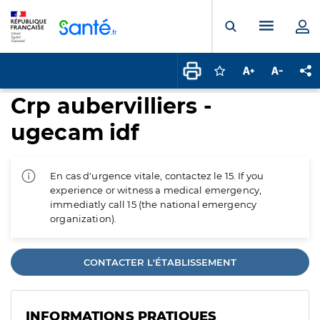
Panneau de gestion des cookies
Menu pr
Ouvrir la rech
Connectez-vous pour
Augmenter la t
Diminuer 
Pa
Crp aubervilliers -
ugecam idf
En cas d'urgence vitale, contactez le 15. If you
experience or witness a medical emergency,
immediatly call 15 (the national emergency
organization).
CONTACTER L'ÉTABLISSEMENT
INFORMATIONS PRATIQUES