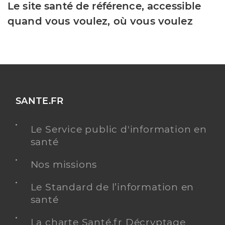
Le site santé de référence, accessible
quand vous voulez, où vous voulez
SANTE.FR
Le Service public d'information en
santé
Nos missions
Le Standard de l’information en
santé
La charte Santé.fr Décryptage