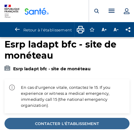
Panneau de gestion des cookies
Menu pr
Ouvrir la rech
Retour à l'établissement
Connectez-vous pour
Augmenter la t
Diminuer 
Pa
Esrp ladapt bfc - site de
monéteau
Esrp ladapt bfc - site de monéteau
En cas d'urgence vitale, contactez le 15. If you
experience or witness a medical emergency,
immediatly call 15 (the national emergency
organization).
CONTACTER L'ÉTABLISSEMENT