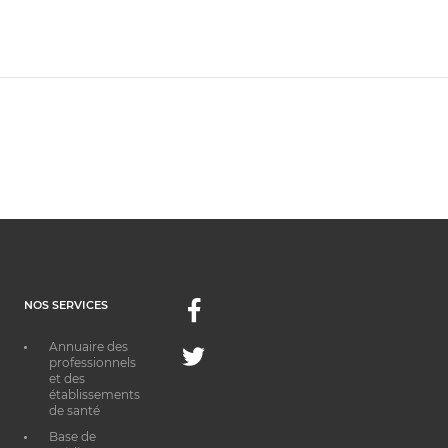
NOS SERVICES
Facebook
Annuaire des
Twitter
professionnels
et des
établissements
de santé
Base de