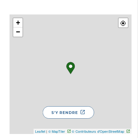
+
−
S'Y RENDRE
Leaflet
|
© MapTiler
© Contributeurs d'OpenStreetMap