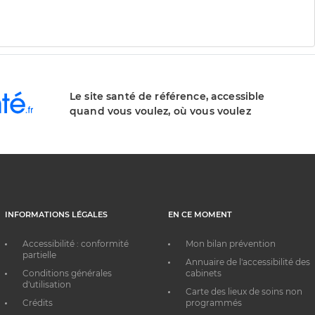
Le site santé de référence, accessible
quand vous voulez, où vous voulez
INFORMATIONS LÉGALES
EN CE MOMENT
Accessibilité : conformité
Mon bilan prévention
partielle
Annuaire de l'accessibilité des
Conditions générales
cabinets
d'utilisation
Carte des lieux de soins non
Crédits
programmés