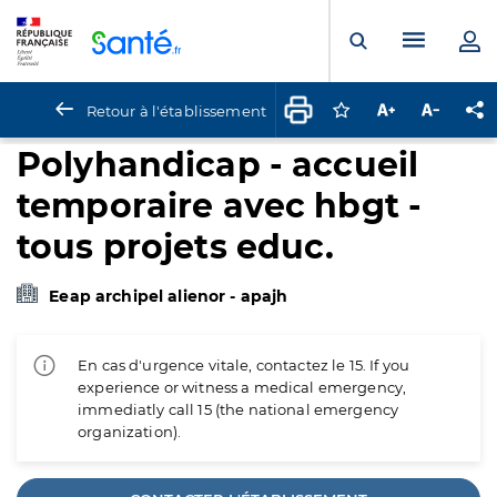
Panneau de gestion des cookies
Menu pr
Ouvrir la rech
Retour à l'établissement
Connectez-vous pour
Augmenter la t
Diminuer 
Pa
Polyhandicap - accueil
temporaire avec hbgt -
tous projets educ.
Eeap archipel alienor - apajh
En cas d'urgence vitale, contactez le 15. If you
experience or witness a medical emergency,
immediatly call 15 (the national emergency
organization).