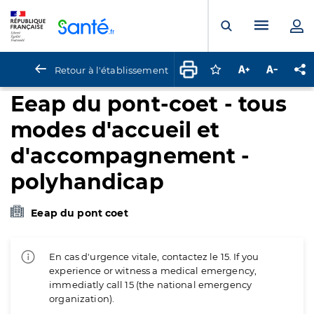
Panneau de gestion des cookies
Menu pr
Ouvrir la rech
Retour à l'établissement
Connectez-vous pour
Augmenter la t
Diminuer 
Pa
Eeap du pont-coet - tous
modes d'accueil et
d'accompagnement -
polyhandicap
Eeap du pont coet
En cas d'urgence vitale, contactez le 15. If you
experience or witness a medical emergency,
immediatly call 15 (the national emergency
organization).