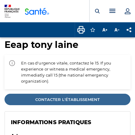
Panneau de gestion des cookies
Menu pr
Ouvrir la rech
Connectez-vous pour
Augmenter la t
Diminuer 
Pa
Eeap tony laine
En cas d'urgence vitale, contactez le 15. If you
experience or witness a medical emergency,
immediatly call 15 (the national emergency
organization).
CONTACTER L'ÉTABLISSEMENT
INFORMATIONS PRATIQUES