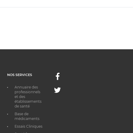
NOS SERVICES
Facebook
Annuaire des
Twitter
professionnels
et des
établissements
de santé
Base de
médicaments
Essais Cliniques