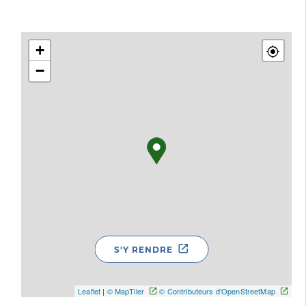
+
−
S'Y RENDRE
Leaflet
|
© MapTiler
© Contributeurs d'OpenStreetMap