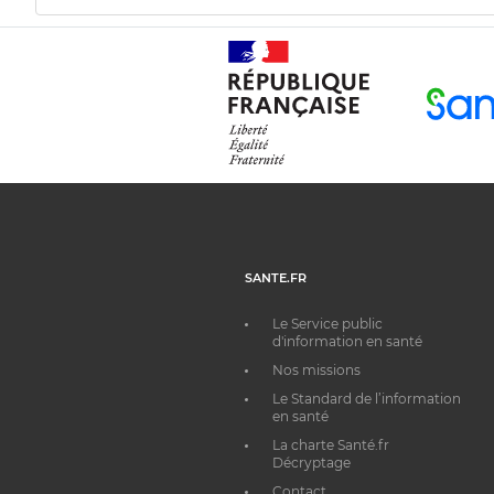
SANTE.FR
Le Service public
d'information en santé
Nos missions
Le Standard de l’information
en santé
La charte Santé.fr
Décryptage
Contact