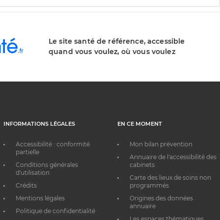
Le site santé de référence, accessible
quand vous voulez, où vous voulez
INFORMATIONS LÉGALES
EN CE MOMENT
Accessibilité : conformité
Mon bilan prévention
partielle
Annuaire de l'accessibilité des
Conditions générales
cabinets
d'utilisation
Carte des lieux de soins non
Crédits
programmés
Mentions légales
Origines des données
annuaire
Politique de confidentialité
Les espaces thématiques