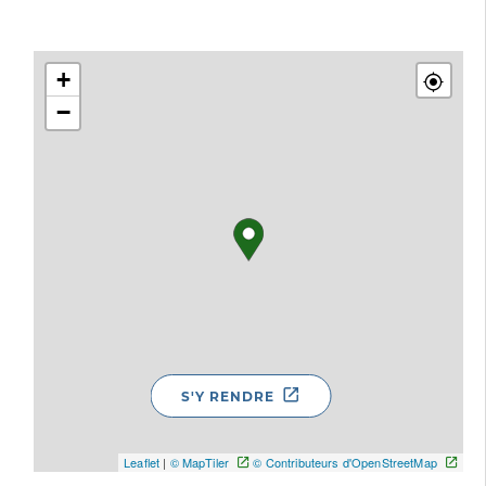
+
−
S'Y RENDRE
Leaflet
|
© MapTiler
© Contributeurs d'OpenStreetMap