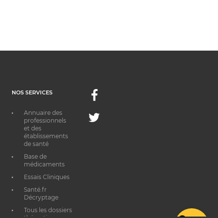
NOS SERVICES
Facebook
Annuaire des
Twitter
professionnels
et des
établissements
de santé
Base de
médicaments
Essais Cliniques
Santé.fr
Décryptage
Tous les dossiers
thématiques