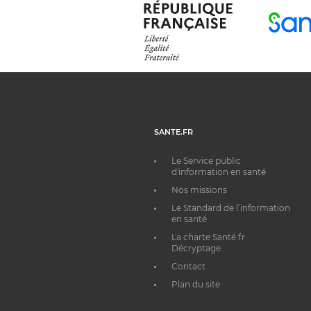
SANTE.FR
Le Service public
d'information en santé
Nos missions
Le Standard de l’information
en santé
La charte Santé.fr
Décryptage
Contact
Plan du site