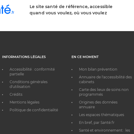
Le site santé de référence, accessible
quand vous voulez, où vous voulez
INFORMATIONS LÉGALES
EN CE MOMENT
Accessibilité : conformité
Mon bilan prévention
partielle
Annuaire de l'accessibilité des
Conditions générales
cabinets
d'utilisation
Carte des lieux de soins non
Crédits
programmés
Mentions légales
Origines des données
annuaire
Politique de confidentialité
Les espaces thématiques
En bref, par Santé.fr
Santé et environnement : les