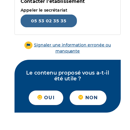
Contacter l'établissement
Appeler le secrétariat
05 53 02 35 35
Signaler une information erronée ou
manquante
Le contenu proposé vous a-t-il
été utile ?
OUI
NON