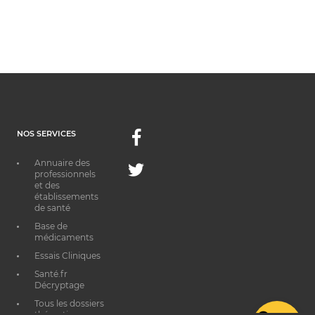
NOS SERVICES
Facebook
Annuaire des
Twitter
professionnels
et des
établissements
de santé
Base de
médicaments
Essais Cliniques
Santé.fr
Décryptage
Tous les dossiers
thématiques