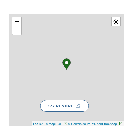
+
−
S'Y RENDRE
Leaflet
|
© MapTiler
© Contributeurs d'OpenStreetMap