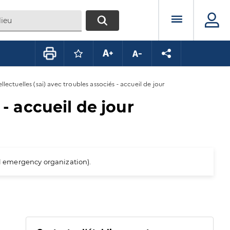
Menu prin
RECHERCHER
Connectez-vous pour mettre ce conte
Augmenter la taille du texte
Diminuer la taille du te
Partager la pag
llectuelles (sai) avec troubles associés - accueil de jour
 - accueil de jour
al emergency organization).