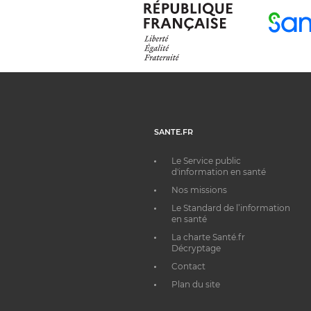
SANTE.FR
Le Service public
d'information en santé
Nos missions
Le Standard de l’information
en santé
La charte Santé.fr
Décryptage
Contact
Plan du site