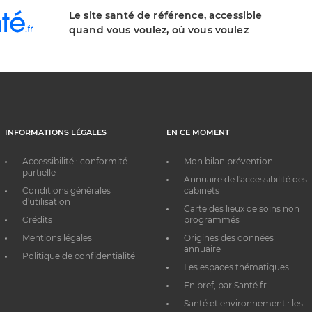
Le site santé de référence, accessible
quand vous voulez, où vous voulez
INFORMATIONS LÉGALES
EN CE MOMENT
Accessibilité : conformité
Mon bilan prévention
partielle
Annuaire de l'accessibilité des
Conditions générales
cabinets
d'utilisation
Carte des lieux de soins non
Crédits
programmés
Mentions légales
Origines des données
annuaire
Politique de confidentialité
Les espaces thématiques
En bref, par Santé.fr
Santé et environnement : les