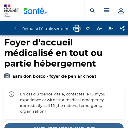
Panneau de gestion des cookies
Menu pr
Ouvrir la rech
Retour à l'établissement
Connectez-vous pour
Augmenter la t
Diminuer 
Pa
Foyer d'accueil
médicalisé en tout ou
partie hébergement
Eam don bosco - foyer de pen ar c'hoat
En cas d'urgence vitale, contactez le 15. If you
experience or witness a medical emergency,
immediatly call 15 (the national emergency
organization).