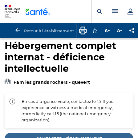
Panneau de gestion des cookies
Menu pr
Ouvrir la rech
Retour à l'établissement
Connectez-vous pour
Augmenter la t
Diminuer 
Pa
Hébergement complet
internat - déficience
intellectuelle
Fam les grands rochers - quevert
En cas d'urgence vitale, contactez le 15. If you
experience or witness a medical emergency,
immediatly call 15 (the national emergency
organization).