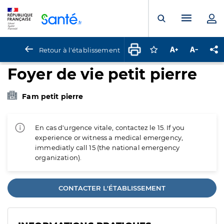
Panneau de gestion des cookies
Menu pr
Ouvrir la rech
Retour à l'établissement
Connectez-vous pour
Augmenter la t
Diminuer 
Pa
Foyer de vie petit pierre
Fam petit pierre
En cas d'urgence vitale, contactez le 15. If you
experience or witness a medical emergency,
immediatly call 15 (the national emergency
organization).
CONTACTER L'ÉTABLISSEMENT