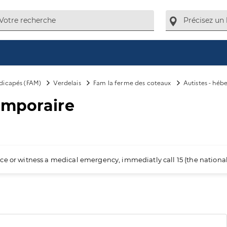
ndicapés (FAM)
Verdelais
Fam la ferme des coteaux
Autistes - hé
emporaire
ience or witness a medical emergency, immediatly call 15 (the nation