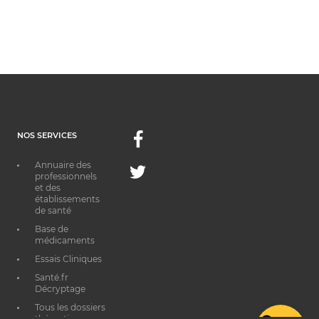
NOS SERVICES
Facebook
Annuaire des
Twitter
professionnels
et des
établissements
de santé
Base de
médicaments
Essais Cliniques
Santé.fr
Décryptage
Tous les dossiers
thématiques