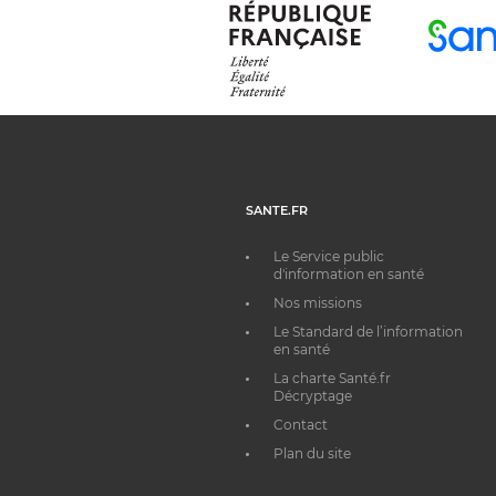
SANTE.FR
Le Service public
d'information en santé
Nos missions
Le Standard de l’information
en santé
La charte Santé.fr
Décryptage
Contact
Plan du site