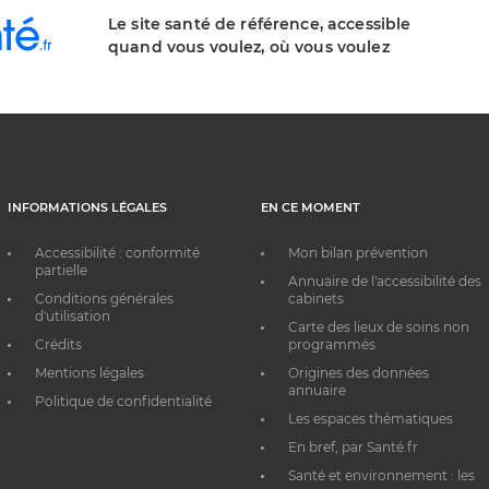
Le site santé de référence, accessible
quand vous voulez, où vous voulez
INFORMATIONS LÉGALES
EN CE MOMENT
Accessibilité : conformité
Mon bilan prévention
partielle
Annuaire de l'accessibilité des
Conditions générales
cabinets
d'utilisation
Carte des lieux de soins non
Crédits
programmés
Mentions légales
Origines des données
annuaire
Politique de confidentialité
Les espaces thématiques
En bref, par Santé.fr
Santé et environnement : les