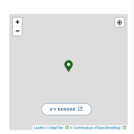
+
−
S'Y RENDRE
Leaflet
|
© MapTiler
© Contributeurs d'OpenStreetMap