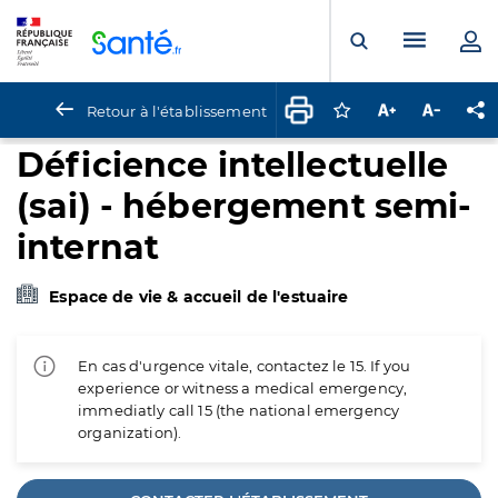
Panneau de gestion des cookies
Menu pr
Ouvrir la rech
Retour à l'établissement
Connectez-vous pour
Augmenter la t
Diminuer 
Pa
Déficience intellectuelle
(sai) - hébergement semi-
internat
Espace de vie & accueil de l'estuaire
En cas d'urgence vitale, contactez le 15. If you
experience or witness a medical emergency,
immediatly call 15 (the national emergency
organization).