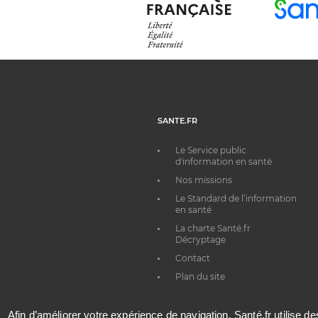
SANTE.FR
Le Service public
d'information en santé
Nos missions
Le Standard de l’information
en santé
La charte Santé.fr
Décryptage
Contact
Plan du site
Afin d’améliorer votre expérience de navigation, Santé.fr utilise d