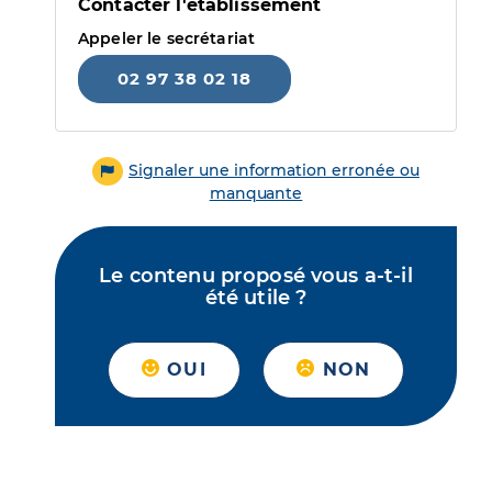
Contacter l'établissement
Appeler le secrétariat
02 97 38 02 18
Signaler une information erronée ou
manquante
Le contenu proposé vous a-t-il
été utile ?
OUI
NON