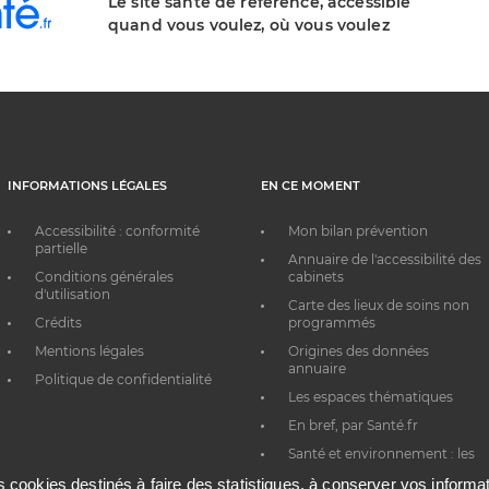
Le site santé de référence, accessible
quand vous voulez, où vous voulez
INFORMATIONS LÉGALES
EN CE MOMENT
Accessibilité : conformité
Mon bilan prévention
partielle
Annuaire de l'accessibilité des
Conditions générales
cabinets
d'utilisation
Carte des lieux de soins non
Crédits
programmés
Mentions légales
Origines des données
annuaire
Politique de confidentialité
Les espaces thématiques
En bref, par Santé.fr
Santé et environnement : les
bons réflexes au quotidien
es cookies destinés à faire des statistiques, à conserver vos inform