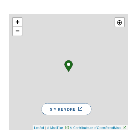
+
−
S'Y RENDRE
Leaflet
|
© MapTiler
© Contributeurs d'OpenStreetMap