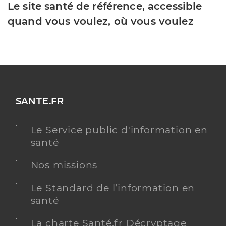
Le site santé de référence, accessible
quand vous voulez, où vous voulez
SANTE.FR
Le Service public d'information en
santé
Nos missions
Le Standard de l’information en
santé
La charte Santé.fr Décryptage