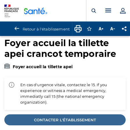
Panneau de gestion des cookies
Menu pr
Ouvrir la rech
Retour à l'établissement
Connectez-vous pour
Augmenter la t
Diminuer 
Pa
Foyer accueil la tillette
apei crancot temporaire
Foyer accueil la tillette apei
En cas d'urgence vitale, contactez le 15. If you
experience or witness a medical emergency,
immediatly call 15 (the national emergency
organization).
CONTACTER L'ÉTABLISSEMENT