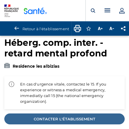
Panneau de gestion des cookies
Menu pr
Ouvrir la rech
Retour à l'établissement
Connectez-vous pour
Augmenter la t
Diminuer 
Pa
Héberg. comp. inter. -
retard mental profond
Residence les albizias
En cas d'urgence vitale, contactez le 15. If you
experience or witness a medical emergency,
immediatly call 15 (the national emergency
organization).
CONTACTER L'ÉTABLISSEMENT