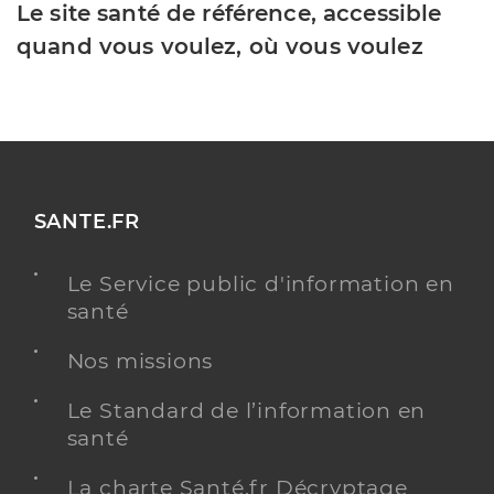
Le site santé de référence, accessible
quand vous voulez, où vous voulez
SANTE.FR
Le Service public d'information en
santé
Nos missions
Le Standard de l’information en
santé
La charte Santé.fr Décryptage