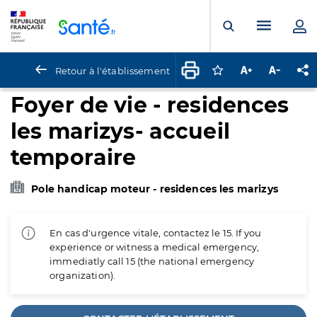
Panneau de gestion des cookies
Menu pr
Ouvrir la rech
Retour à l'établissement
Connectez-vous pour
Augmenter la t
Diminuer 
Pa
Foyer de vie - residences
les marizys- accueil
temporaire
Pole handicap moteur - residences les marizys
En cas d'urgence vitale, contactez le 15. If you
experience or witness a medical emergency,
immediatly call 15 (the national emergency
organization).