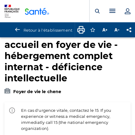
Panneau de gestion des cookies
Menu pr
Ouvrir la rech
Retour à l'établissement
Connectez-vous pour
Augmenter la t
Diminuer 
Pa
accueil en foyer de vie -
hébergement complet
internat - déficience
intellectuelle
Foyer de vie le chene
En cas d'urgence vitale, contactez le 15. If you
experience or witness a medical emergency,
immediatly call 15 (the national emergency
organization).